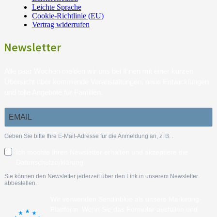
Leichte Sprache
Cookie-Richtlinie (EU)
Vertrag widerrufen
Newsletter
Alle paar Wochen melden wir uns bei Ihnen mit einer kurzen
Übersicht über kommende Veranstaltungen, neue Entwicklungen
und tolle Angebote für Familien.
Geben Sie bitte Ihre E-Mail-Adresse für die Anmeldung an, z. B.
.
Ich möchte Ihren Newsletter erhalten und akzeptiere die
Datenschutzerklärung.
Sie können den Newsletter jederzeit über den Link in unserem Newsletter
abbestellen.
Wir verwenden Sendinblue als unsere Marketing-
Plattform. Wenn Sie das Formular ausfüllen und