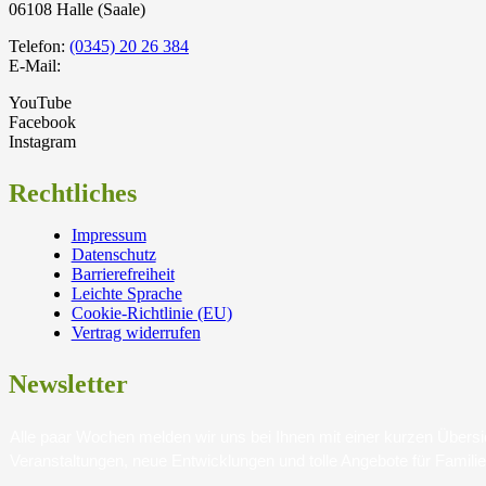
06108 Halle (Saale)
Telefon:
(0345) 20 26 384
E-Mail:
YouTube
Facebook
Instagram
Rechtliches
Impressum
Datenschutz
Barrierefreiheit
Leichte Sprache
Cookie-Richtlinie (EU)
Vertrag widerrufen
Newsletter
Alle paar Wochen melden wir uns bei Ihnen mit einer kurzen Über
Veranstaltungen, neue Entwicklungen und tolle Angebote für Famili