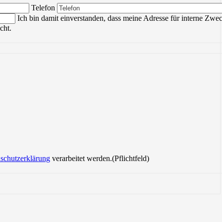
Bitte lasse dieses Feld leer.
Telefon
Ich bin damit einverstanden, dass meine Adresse für interne Zwe
cht.
ieses Feld leer.
schutzerklärung
verarbeitet werden.(Pflichtfeld)