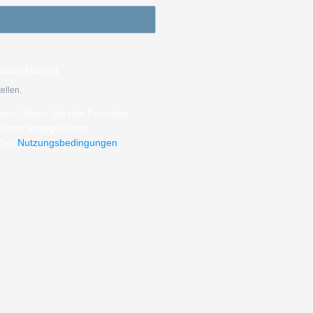
hutzerklärung.
ellen.
tform. Wenn Sie das Formular
n Ihnen angegebenen
 den
Nutzungsbedingungen