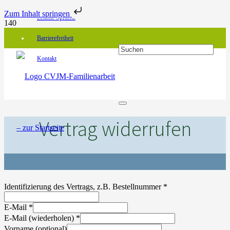
Zum Inhalt springen
Leichte Sprache
Barrierefreiheit
Kontakt
Vertrag widerrufen
Identifizierung des Vertrags, z.B. Bestellnummer
*
E-Mail
*
E-Mail (wiederholen)
*
Vorname
(optional)