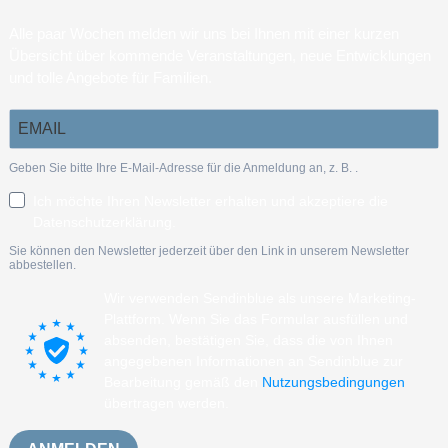
Alle paar Wochen melden wir uns bei Ihnen mit einer kurzen
Übersicht über kommende Veranstaltungen, neue Entwicklungen
und tolle Angebote für Familien.
Geben Sie bitte Ihre E-Mail-Adresse für die Anmeldung an, z. B.
.
Ich möchte Ihren Newsletter erhalten und akzeptiere die
Datenschutzerklärung.
Sie können den Newsletter jederzeit über den Link in unserem Newsletter
abbestellen.
Wir verwenden Sendinblue als unsere Marketing-
Plattform. Wenn Sie das Formular ausfüllen und
absenden, bestätigen Sie, dass die von Ihnen
angegebenen Informationen an Sendinblue zur
Bearbeitung gemäß den
Nutzungsbedingungen
übertragen werden.