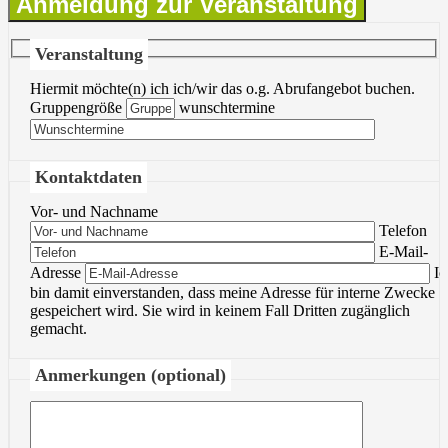
Anmeldung zur Veranstaltung
Veranstaltung
Hiermit möchte(n) ich ich/wir das o.g. Abrufangebot buchen.
Gruppengröße
wunschtermine
Kontaktdaten
Vor- und Nachname
Bitte lasse 
Telefon
Bitte lasse 
E-Mail-
Adresse
Ic
bin damit einverstanden, dass meine Adresse für interne Zwecke
gespeichert wird. Sie wird in keinem Fall Dritten zugänglich
gemacht.
Anmerkungen (optional)
Bitte lasse di