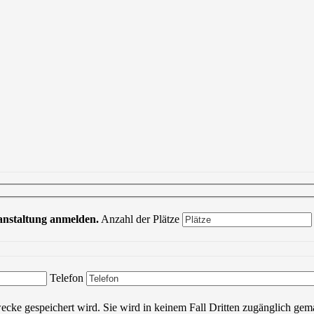
ranstaltung anmelden.
Anzahl der Plätze
Bitte lasse dieses Feld leer.
Telefon
wecke gespeichert wird. Sie wird in keinem Fall Dritten zugänglich gem