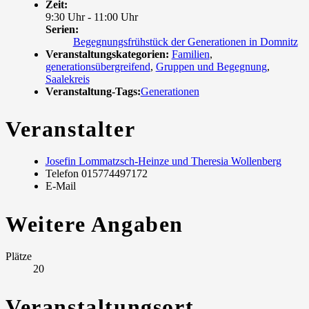
Zeit:
9:30 Uhr - 11:00 Uhr
Serien:
Begegnungsfrühstück der Generationen in Domnitz
Veranstaltungskategorien:
Familien
,
generationsübergreifend
,
Gruppen und Begegnung
,
Saalekreis
Veranstaltung-Tags:
Generationen
Veranstalter
Josefin Lommatzsch-Heinze und Theresia Wollenberg
Telefon
015774497172
E-Mail
Weitere Angaben
Plätze
20
Veranstaltungsort