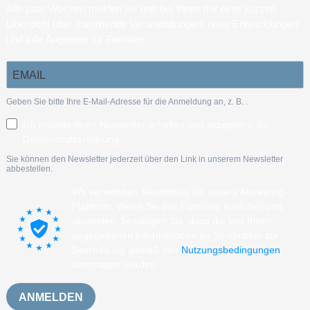
Alle paar Wochen melden wir uns bei Ihnen mit einer kurzen
Übersicht über kommende Veranstaltungen, neue Entwicklungen
und tolle Angebote für Familien.
Geben Sie bitte Ihre E-Mail-Adresse für die Anmeldung an, z. B.
.
Ich möchte Ihren Newsletter erhalten und akzeptiere die
Datenschutzerklärung.
Sie können den Newsletter jederzeit über den Link in unserem Newsletter
abbestellen.
Wir verwenden Sendinblue als unsere Marketing-
Plattform. Wenn Sie das Formular ausfüllen und
absenden, bestätigen Sie, dass die von Ihnen
angegebenen Informationen an Sendinblue zur
Bearbeitung gemäß den
Nutzungsbedingungen
übertragen werden.
ANMELDEN