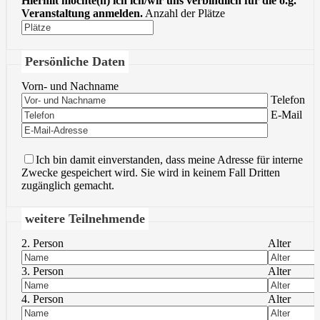
Hiermit möchte(n) ich ich/wir uns verbindlich für die o.g.
Veranstaltung anmelden.
Anzahl der Plätze
Persönliche Daten
Vorn- und Nachname
Bitte lasse 
Telefon
Bitte lasse 
E-Mail
Ich bin damit einverstanden, dass meine Adresse für interne
Zwecke gespeichert wird. Sie wird in keinem Fall Dritten
zugänglich gemacht.
weitere Teilnehmende
2. Person
Alter
3. Person
Alter
4. Person
Alter