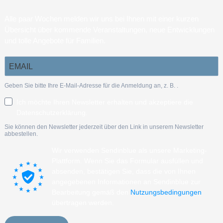
Alle paar Wochen melden wir uns bei Ihnen mit einer kurzen
Übersicht über kommende Veranstaltungen, neue Entwicklungen
und tolle Angebote für Familien.
Geben Sie bitte Ihre E-Mail-Adresse für die Anmeldung an, z. B.
.
Ich möchte Ihren Newsletter erhalten und akzeptiere die
Datenschutzerklärung.
Sie können den Newsletter jederzeit über den Link in unserem Newsletter
abbestellen.
Wir verwenden Sendinblue als unsere Marketing-
Plattform. Wenn Sie das Formular ausfüllen und
absenden, bestätigen Sie, dass die von Ihnen
angegebenen Informationen an Sendinblue zur
Bearbeitung gemäß den
Nutzungsbedingungen
übertragen werden.