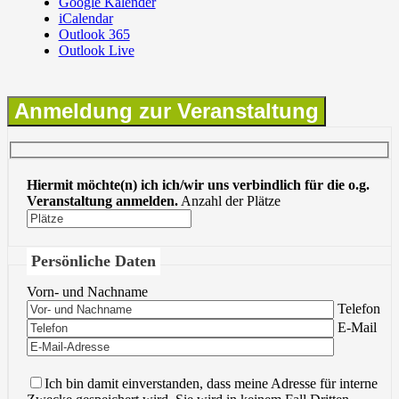
Google Kalender
iCalendar
Outlook 365
Outlook Live
Anmeldung zur Veranstaltung
Hiermit möchte(n) ich ich/wir uns verbindlich für die o.g.
Veranstaltung anmelden.
Anzahl der Plätze
Persönliche Daten
Vorn- und Nachname
Bitte lasse 
Telefon
Bitte lasse 
E-Mail
Ich bin damit einverstanden, dass meine Adresse für interne