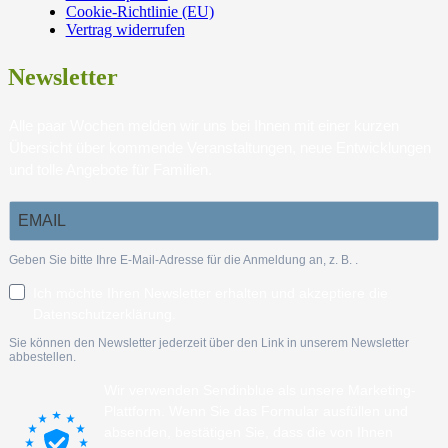
Cookie-Richtlinie (EU)
Vertrag widerrufen
Newsletter
Alle paar Wochen melden wir uns bei Ihnen mit einer kurzen
Übersicht über kommende Veranstaltungen, neue Entwicklungen
und tolle Angebote für Familien.
Geben Sie bitte Ihre E-Mail-Adresse für die Anmeldung an, z. B.
.
Ich möchte Ihren Newsletter erhalten und akzeptiere die
Datenschutzerklärung.
Sie können den Newsletter jederzeit über den Link in unserem Newsletter
abbestellen.
Wir verwenden Sendinblue als unsere Marketing-
Plattform. Wenn Sie das Formular ausfüllen und
absenden, bestätigen Sie, dass die von Ihnen