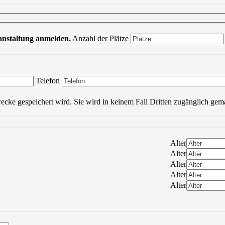
ranstaltung anmelden.
Anzahl der Plätze
Bitte lasse dieses Feld leer.
Telefon
wecke gespeichert wird. Sie wird in keinem Fall Dritten zugänglich gem
Alter
Alter
Alter
Alter
Alter