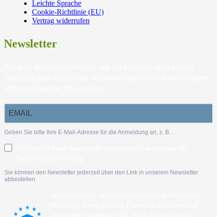
Leichte Sprache
Cookie-Richtlinie (EU)
Vertrag widerrufen
Newsletter
Alle paar Wochen melden wir uns bei Ihnen mit einer kurzen
Übersicht über kommende Veranstaltungen, neue Entwicklungen
und tolle Angebote für Familien.
Geben Sie bitte Ihre E-Mail-Adresse für die Anmeldung an, z. B.
.
Ich möchte Ihren Newsletter erhalten und akzeptiere die
Datenschutzerklärung.
Sie können den Newsletter jederzeit über den Link in unserem Newsletter
abbestellen.
Wir verwenden Sendinblue als unsere Marketing-
Plattform. Wenn Sie das Formular ausfüllen und
absenden, bestätigen Sie, dass die von Ihnen