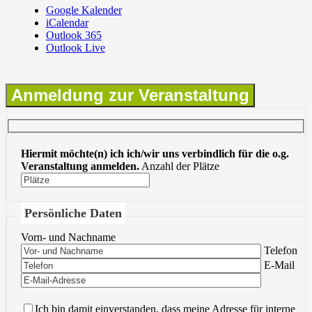
Google Kalender
iCalendar
Outlook 365
Outlook Live
Anmeldung zur Veranstaltung
Hiermit möchte(n) ich ich/wir uns verbindlich für die o.g.
Veranstaltung anmelden.
Anzahl der Plätze
Persönliche Daten
Vorn- und Nachname
Bitte lasse 
Telefon
Bitte lasse 
E-Mail
Ich bin damit einverstanden, dass meine Adresse für interne