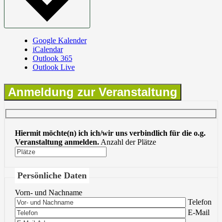
Google Kalender
iCalendar
Outlook 365
Outlook Live
Anmeldung zur Veranstaltung
Hiermit möchte(n) ich ich/wir uns verbindlich für die o.g.
Veranstaltung anmelden.
Anzahl der Plätze
Persönliche Daten
Vorn- und Nachname
Bitte lasse 
Telefon
Bitte lasse 
E-Mail