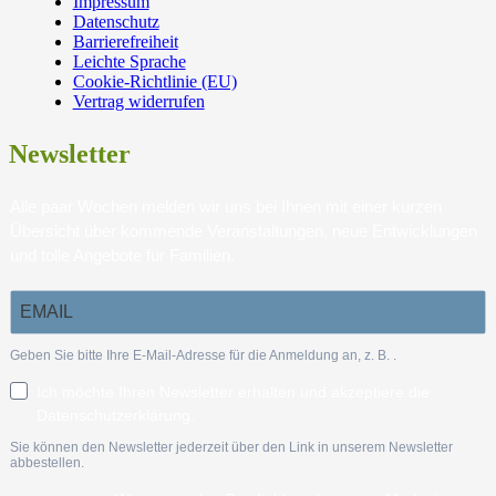
Impressum
Datenschutz
Barrierefreiheit
Leichte Sprache
Cookie-Richtlinie (EU)
Vertrag widerrufen
Newsletter
Alle paar Wochen melden wir uns bei Ihnen mit einer kurzen
Übersicht über kommende Veranstaltungen, neue Entwicklungen
und tolle Angebote für Familien.
Geben Sie bitte Ihre E-Mail-Adresse für die Anmeldung an, z. B.
.
Ich möchte Ihren Newsletter erhalten und akzeptiere die
Datenschutzerklärung.
Sie können den Newsletter jederzeit über den Link in unserem Newsletter
abbestellen.