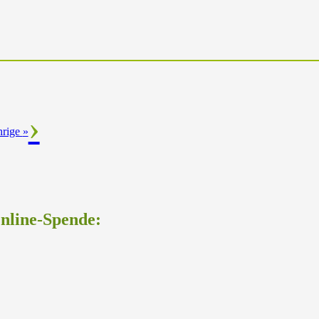
hrige
»
Online-Spende: