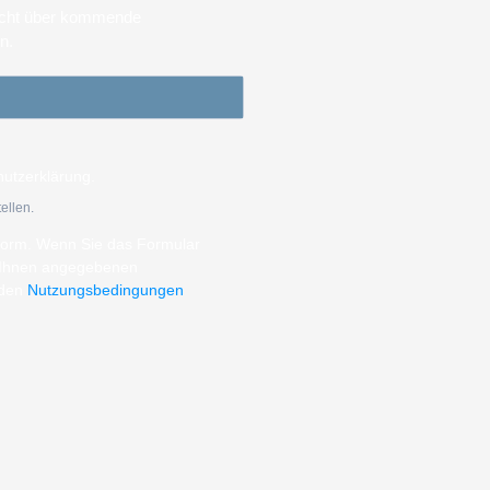
sicht über kommende
en.
hutzerklärung.
ellen.
tform. Wenn Sie das Formular
n Ihnen angegebenen
 den
Nutzungsbedingungen