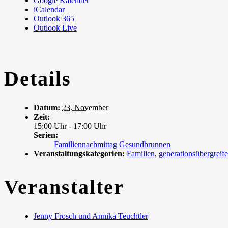
Google Kalender
iCalendar
Outlook 365
Outlook Live
Details
Datum:
23. November
Zeit:
15:00 Uhr - 17:00 Uhr
Serien:
Familiennachmittag Gesundbrunnen
Veranstaltungskategorien:
Familien
,
generationsübergreif
Veranstalter
Jenny Frosch und Annika Teuchtler