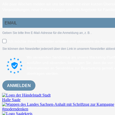
Alle paar Wochen melden wir uns bei Ihnen mit einer kurzen Über
Veranstaltungen, neue Entwicklungen und tolle Angebote für Famili
Geben Sie bitte Ihre E-Mail-Adresse für die Anmeldung an, z. B.
.
Ich möchte Ihren Newsletter erhalten und akzeptiere die Datensc
Sie können den Newsletter jederzeit über den Link in unserem Newsletter abbest
Wir verwenden Sendinblue als unsere Marketing-Plat
ausfüllen und absenden, bestätigen Sie, dass die vo
Informationen an Sendinblue zur Bearbeitung gemäß
übertragen werden.
ANMELDEN