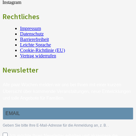
Instagram
Rechtliches
Impressum
Datenschutz
Barrierefreiheit
Leichte Sprache
Cookie-Richtlinie (EU)
Vertrag widerrufen
Newsletter
Alle paar Wochen melden wir uns bei Ihnen mit einer kurzen
Übersicht über kommende Veranstaltungen, neue Entwicklungen
und tolle Angebote für Familien.
Geben Sie bitte Ihre E-Mail-Adresse für die Anmeldung an, z. B.
.
Ich möchte Ihren Newsletter erhalten und akzeptiere die