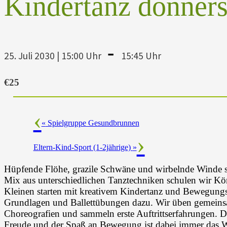
Kindertanz donners
-
25. Juli 2030 | 15:00 Uhr
15:45 Uhr
€25
«
Spielgruppe Gesundbrunnen
Eltern-Kind-Sport (1-2jährige)
»
Hüpfende Flöhe, grazile Schwäne und wirbelnde Winde si
Mix aus unterschiedlichen Tanztechniken schulen wir K
Kleinen starten mit kreativem Kindertanz und Bewegungs
Grundlagen und Ballettübungen dazu. Wir üben gemeinsam
Choreografien und sammeln erste Auftrittserfahrungen. D
Freude und der Spaß an Bewegung ist dabei immer das W