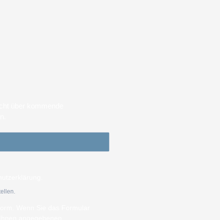
sicht über kommende
en.
hutzerklärung.
ellen.
tform. Wenn Sie das Formular
n Ihnen angegebenen