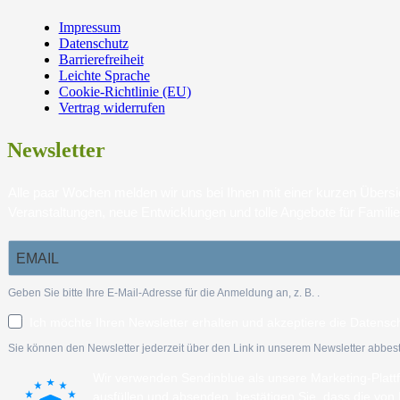
Impressum
Datenschutz
Barrierefreiheit
Leichte Sprache
Cookie-Richtlinie (EU)
Vertrag widerrufen
Newsletter
Alle paar Wochen melden wir uns bei Ihnen mit einer kurzen Über
Veranstaltungen, neue Entwicklungen und tolle Angebote für Famili
Geben Sie bitte Ihre E-Mail-Adresse für die Anmeldung an, z. B.
.
Ich möchte Ihren Newsletter erhalten und akzeptiere die Datensc
Sie können den Newsletter jederzeit über den Link in unserem Newsletter abbest
Wir verwenden Sendinblue als unsere Marketing-Plat
ausfüllen und absenden, bestätigen Sie, dass die vo