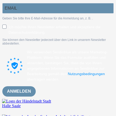
Geben Sie bitte Ihre E-Mail-Adresse für die Anmeldung an, z. B.
.
Ich möchte Ihren Newsletter erhalten und akzeptiere die
Datenschutzerklärung.
Sie können den Newsletter jederzeit über den Link in unserem Newsletter
abbestellen.
Wir verwenden Sendinblue als unsere Marketing-
Plattform. Wenn Sie das Formular ausfüllen und
absenden, bestätigen Sie, dass die von Ihnen
angegebenen Informationen an Sendinblue zur
Bearbeitung gemäß den
Nutzungsbedingungen
übertragen werden.
ANMELDEN