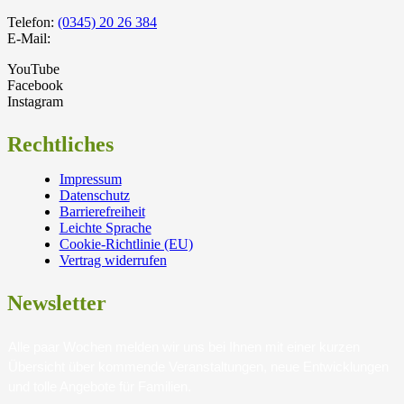
Telefon:
(0345) 20 26 384
E-Mail:
YouTube
Facebook
Instagram
Rechtliches
Impressum
Datenschutz
Barrierefreiheit
Leichte Sprache
Cookie-Richtlinie (EU)
Vertrag widerrufen
Newsletter
Alle paar Wochen melden wir uns bei Ihnen mit einer kurzen
Übersicht über kommende Veranstaltungen, neue Entwicklungen
und tolle Angebote für Familien.