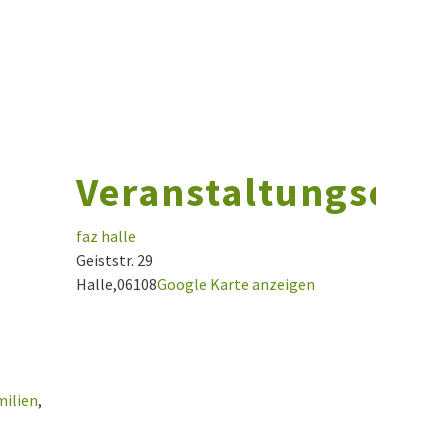
Veranstaltungsort
faz halle
Geiststr. 29
Halle
,
06108
Google Karte anzeigen
milien
,