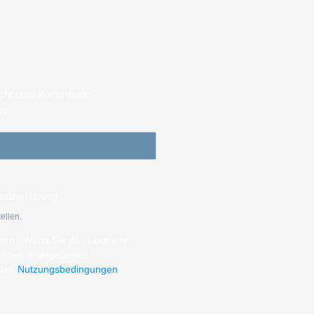
sicht über kommende
en.
hutzerklärung.
ellen.
tform. Wenn Sie das Formular
n Ihnen angegebenen
 den
Nutzungsbedingungen