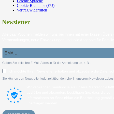
Leichte Sprache
Cookie-Richtlinie (EU)
Vertrag widerrufen
Newsletter
Alle paar Wochen melden wir uns bei Ihnen mit einer kurzen Über
Veranstaltungen, neue Entwicklungen und tolle Angebote für Famili
Geben Sie bitte Ihre E-Mail-Adresse für die Anmeldung an, z. B.
.
Ich möchte Ihren Newsletter erhalten und akzeptiere die Datensc
Sie können den Newsletter jederzeit über den Link in unserem Newsletter abbest
Wir verwenden Sendinblue als unsere Marketing-Plat
ausfüllen und absenden, bestätigen Sie, dass die vo
Informationen an Sendinblue zur Bearbeitung gemäß
übertragen werden.