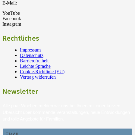
E-Mail:
YouTube
Facebook
Instagram
Rechtliches
Impressum
Datenschutz
Barrierefreiheit
Leichte Sprache
Cookie-Richtlinie (EU)
Vertrag widerrufen
Newsletter
Alle paar Wochen melden wir uns bei Ihnen mit einer kurzen
Übersicht über kommende Veranstaltungen, neue Entwicklungen
und tolle Angebote für Familien.