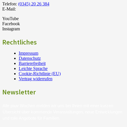
Telefon:
(0345) 20 26 384
E-Mail:
YouTube
Facebook
Instagram
Rechtliches
Impressum
Datenschutz
Barrierefreiheit
Leichte Sprache
Cookie-Richtlinie (EU)
Vertrag widerrufen
Newsletter
Alle paar Wochen melden wir uns bei Ihnen mit einer kurzen
Übersicht über kommende Veranstaltungen, neue Entwicklungen
und tolle Angebote für Familien.