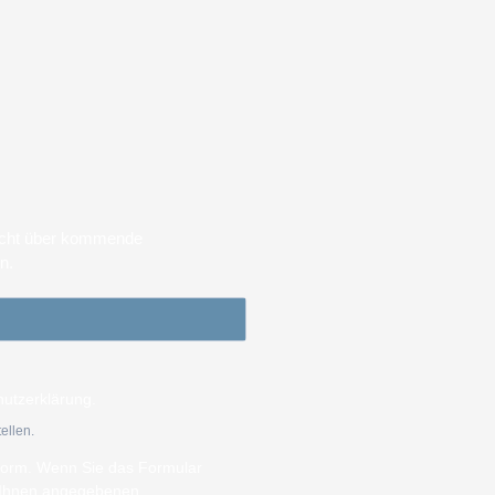
sicht über kommende
en.
hutzerklärung.
ellen.
tform. Wenn Sie das Formular
n Ihnen angegebenen