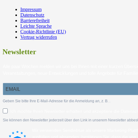
Impressum
Datenschutz
Barrierefreiheit
Leichte Sprache
Cookie-Richtlinie (EU)
Vertrag widerrufen
Newsletter
Alle paar Wochen melden wir uns bei Ihnen mit einer kurzen Über
Veranstaltungen, neue Entwicklungen und tolle Angebote für Famili
Geben Sie bitte Ihre E-Mail-Adresse für die Anmeldung an, z. B.
.
Ich möchte Ihren Newsletter erhalten und akzeptiere die Datensc
Sie können den Newsletter jederzeit über den Link in unserem Newsletter abbest
Wir verwenden Sendinblue als unsere Marketing-Plat
ausfüllen und absenden, bestätigen Sie, dass die vo