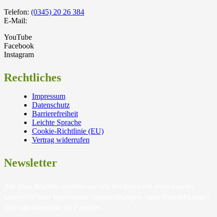
Telefon:
(0345) 20 26 384
E-Mail:
YouTube
Facebook
Instagram
Rechtliches
Impressum
Datenschutz
Barrierefreiheit
Leichte Sprache
Cookie-Richtlinie (EU)
Vertrag widerrufen
Newsletter
Alle paar Wochen melden wir uns bei Ihnen mit einer kurzen
Übersicht über kommende Veranstaltungen, neue Entwicklungen
und tolle Angebote für Familien.