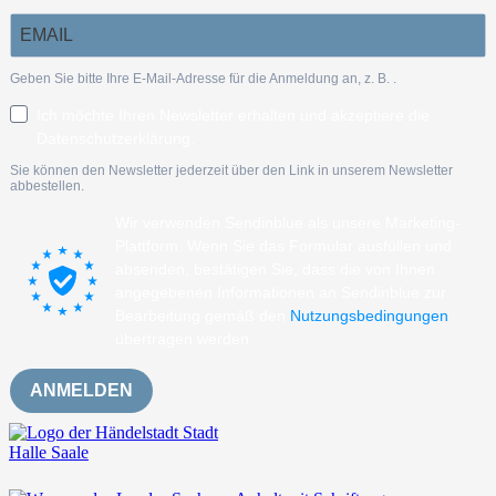
Geben Sie bitte Ihre E-Mail-Adresse für die Anmeldung an, z. B.
.
Ich möchte Ihren Newsletter erhalten und akzeptiere die
Datenschutzerklärung.
Sie können den Newsletter jederzeit über den Link in unserem Newsletter
abbestellen.
Wir verwenden Sendinblue als unsere Marketing-
Plattform. Wenn Sie das Formular ausfüllen und
absenden, bestätigen Sie, dass die von Ihnen
angegebenen Informationen an Sendinblue zur
Bearbeitung gemäß den
Nutzungsbedingungen
übertragen werden.
ANMELDEN