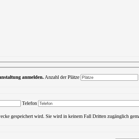
ranstaltung anmelden.
Anzahl der Plätze
Bitte lasse dieses Feld leer.
Telefon
wecke gespeichert wird. Sie wird in keinem Fall Dritten zugänglich gem