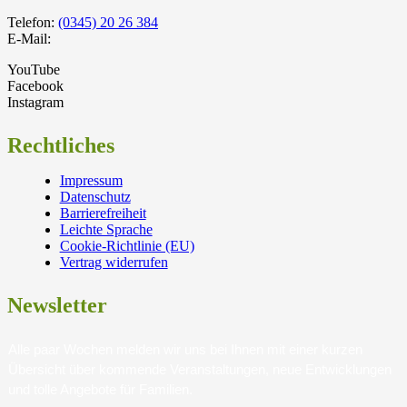
Telefon:
(0345) 20 26 384
E-Mail:
YouTube
Facebook
Instagram
Rechtliches
Impressum
Datenschutz
Barrierefreiheit
Leichte Sprache
Cookie-Richtlinie (EU)
Vertrag widerrufen
Newsletter
Alle paar Wochen melden wir uns bei Ihnen mit einer kurzen
Übersicht über kommende Veranstaltungen, neue Entwicklungen
und tolle Angebote für Familien.