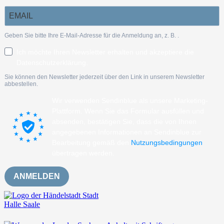
Geben Sie bitte Ihre E-Mail-Adresse für die Anmeldung an, z. B.
.
Ich möchte Ihren Newsletter erhalten und akzeptiere die
Datenschutzerklärung.
Sie können den Newsletter jederzeit über den Link in unserem Newsletter
abbestellen.
Wir verwenden Sendinblue als unsere Marketing-
Plattform. Wenn Sie das Formular ausfüllen und
absenden, bestätigen Sie, dass die von Ihnen
angegebenen Informationen an Sendinblue zur
Bearbeitung gemäß den
Nutzungsbedingungen
übertragen werden.
ANMELDEN