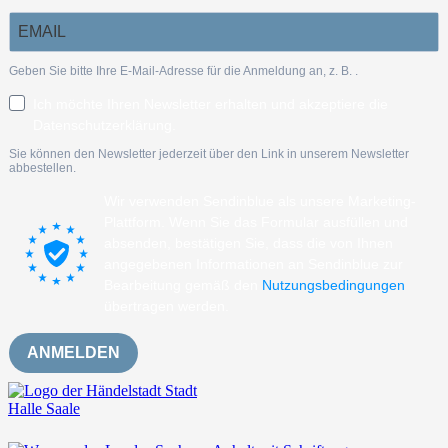
Geben Sie bitte Ihre E-Mail-Adresse für die Anmeldung an, z. B.
.
Ich möchte Ihren Newsletter erhalten und akzeptiere die
Datenschutzerklärung.
Sie können den Newsletter jederzeit über den Link in unserem Newsletter
abbestellen.
Wir verwenden Sendinblue als unsere Marketing-
Plattform. Wenn Sie das Formular ausfüllen und
absenden, bestätigen Sie, dass die von Ihnen
angegebenen Informationen an Sendinblue zur
Bearbeitung gemäß den
Nutzungsbedingungen
übertragen werden.
ANMELDEN