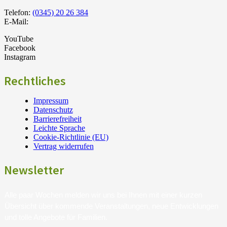
Telefon:
(0345) 20 26 384
E-Mail:
YouTube
Facebook
Instagram
Rechtliches
Impressum
Datenschutz
Barrierefreiheit
Leichte Sprache
Cookie-Richtlinie (EU)
Vertrag widerrufen
Newsletter
Alle paar Wochen melden wir uns bei Ihnen mit einer kurzen
Übersicht über kommende Veranstaltungen, neue Entwicklungen
und tolle Angebote für Familien.