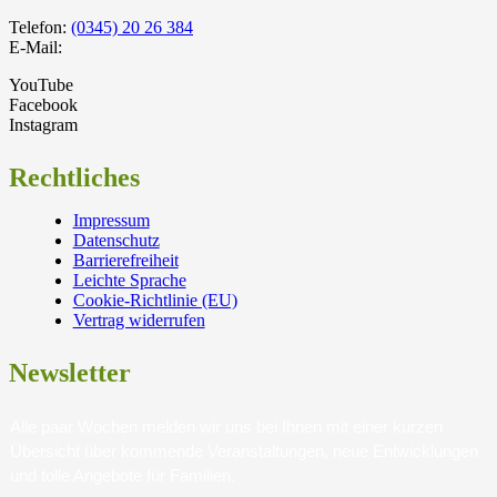
Telefon:
(0345) 20 26 384
E-Mail:
YouTube
Facebook
Instagram
Rechtliches
Impressum
Datenschutz
Barrierefreiheit
Leichte Sprache
Cookie-Richtlinie (EU)
Vertrag widerrufen
Newsletter
Alle paar Wochen melden wir uns bei Ihnen mit einer kurzen
Übersicht über kommende Veranstaltungen, neue Entwicklungen
und tolle Angebote für Familien.