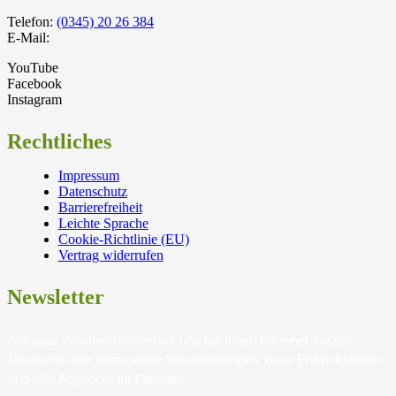
Telefon:
(0345) 20 26 384
E-Mail:
YouTube
Facebook
Instagram
Rechtliches
Impressum
Datenschutz
Barrierefreiheit
Leichte Sprache
Cookie-Richtlinie (EU)
Vertrag widerrufen
Newsletter
Alle paar Wochen melden wir uns bei Ihnen mit einer kurzen
Übersicht über kommende Veranstaltungen, neue Entwicklungen
und tolle Angebote für Familien.