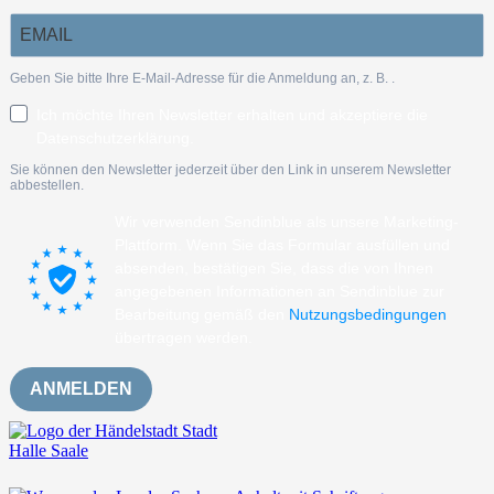
Geben Sie bitte Ihre E-Mail-Adresse für die Anmeldung an, z. B.
.
Ich möchte Ihren Newsletter erhalten und akzeptiere die
Datenschutzerklärung.
Sie können den Newsletter jederzeit über den Link in unserem Newsletter
abbestellen.
Wir verwenden Sendinblue als unsere Marketing-
Plattform. Wenn Sie das Formular ausfüllen und
absenden, bestätigen Sie, dass die von Ihnen
angegebenen Informationen an Sendinblue zur
Bearbeitung gemäß den
Nutzungsbedingungen
übertragen werden.
ANMELDEN