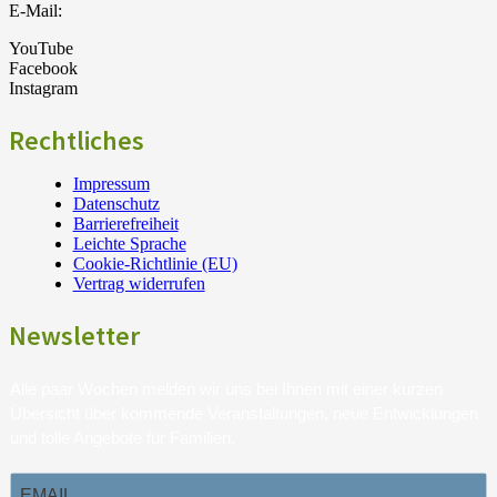
E-Mail:
YouTube
Facebook
Instagram
Rechtliches
Impressum
Datenschutz
Barrierefreiheit
Leichte Sprache
Cookie-Richtlinie (EU)
Vertrag widerrufen
Newsletter
Alle paar Wochen melden wir uns bei Ihnen mit einer kurzen
Übersicht über kommende Veranstaltungen, neue Entwicklungen
und tolle Angebote für Familien.