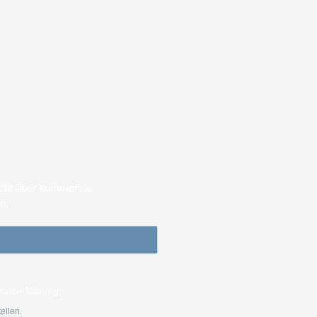
sicht über kommende
en.
hutzerklärung.
ellen.