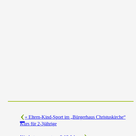
«
Eltern-Kind-Sport im „Bürgerhaus Christuskirche“
Kurs für 2-3jährige