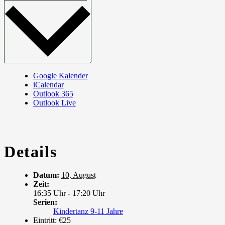
Google Kalender
iCalendar
Outlook 365
Outlook Live
Details
Datum:
10. August
Zeit:
16:35 Uhr - 17:20 Uhr
Serien:
Kindertanz 9-11 Jahre
Eintritt:
€25