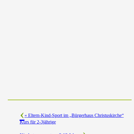
«
Eltern-Kind-Sport im „Bürgerhaus Christuskirche“
Kurs für 2-3jährige