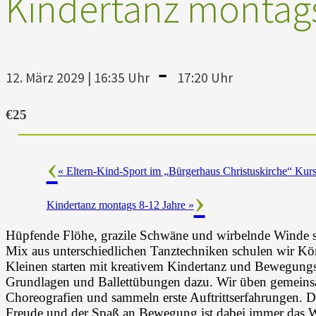
Kindertanz montags
-
12. März 2029 | 16:35 Uhr
17:20 Uhr
€25
«
Eltern-Kind-Sport im „Bürgerhaus Christuskirche“ Kurs 
Kindertanz montags 8-12 Jahre
»
Hüpfende Flöhe, grazile Schwäne und wirbelnde Winde si
Mix aus unterschiedlichen Tanztechniken schulen wir K
Kleinen starten mit kreativem Kindertanz und Bewegungs
Grundlagen und Ballettübungen dazu. Wir üben gemeinsam
Choreografien und sammeln erste Auftrittserfahrungen. D
Freude und der Spaß an Bewegung ist dabei immer das W