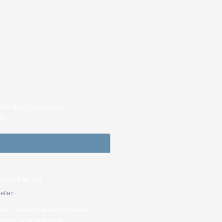
sicht über kommende
en.
hutzerklärung.
ellen.
tform. Wenn Sie das Formular
n Ihnen angegebenen