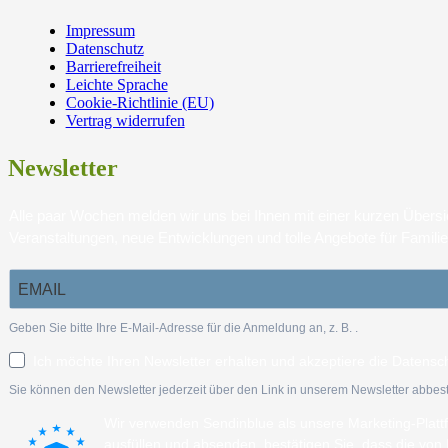
Impressum
Datenschutz
Barrierefreiheit
Leichte Sprache
Cookie-Richtlinie (EU)
Vertrag widerrufen
Newsletter
Alle paar Wochen melden wir uns bei Ihnen mit einer kurzen Über
Veranstaltungen, neue Entwicklungen und tolle Angebote für Famili
Geben Sie bitte Ihre E-Mail-Adresse für die Anmeldung an, z. B.
.
Ich möchte Ihren Newsletter erhalten und akzeptiere die Datensc
Sie können den Newsletter jederzeit über den Link in unserem Newsletter abbest
Wir verwenden Sendinblue als unsere Marketing-Plat
ausfüllen und absenden, bestätigen Sie, dass die vo