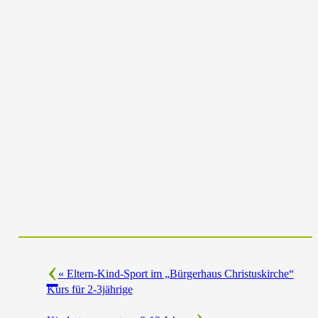
«
Eltern-Kind-Sport im „Bürgerhaus Christuskirche“
Kurs für 2-3jährige