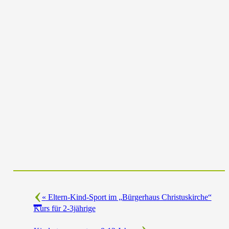
«
Eltern-Kind-Sport im „Bürgerhaus Christuskirche“
Kurs für 2-3jährige