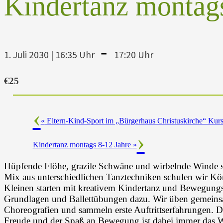
Kindertanz montags
-
1. Juli 2030 | 16:35 Uhr
17:20 Uhr
€25
«
Eltern-Kind-Sport im „Bürgerhaus Christuskirche“ Kurs 
Kindertanz montags 8-12 Jahre
»
Hüpfende Flöhe, grazile Schwäne und wirbelnde Winde si
Mix aus unterschiedlichen Tanztechniken schulen wir K
Kleinen starten mit kreativem Kindertanz und Bewegungs
Grundlagen und Ballettübungen dazu. Wir üben gemeinsam
Choreografien und sammeln erste Auftrittserfahrungen. D
Freude und der Spaß an Bewegung ist dabei immer das W