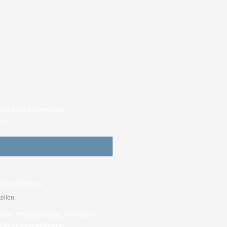
sicht über kommende
en.
hutzerklärung.
ellen.
tform. Wenn Sie das Formular
n Ihnen angegebenen