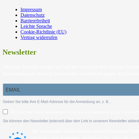
Impressum
Datenschutz
Barrierefreiheit
Leichte Sprache
Cookie-Richtlinie (EU)
Vertrag widerrufen
Newsletter
Alle paar Wochen melden wir uns bei Ihnen mit einer kurzen Über
Veranstaltungen, neue Entwicklungen und tolle Angebote für Famili
Geben Sie bitte Ihre E-Mail-Adresse für die Anmeldung an, z. B.
.
Ich möchte Ihren Newsletter erhalten und akzeptiere die Datensc
Sie können den Newsletter jederzeit über den Link in unserem Newsletter abbest
Wir verwenden Sendinblue als unsere Marketing-Plat
ausfüllen und absenden, bestätigen Sie, dass die vo