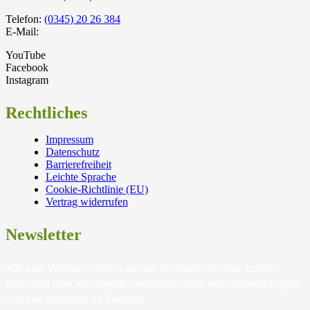
Telefon:
(0345) 20 26 384
E-Mail:
YouTube
Facebook
Instagram
Rechtliches
Impressum
Datenschutz
Barrierefreiheit
Leichte Sprache
Cookie-Richtlinie (EU)
Vertrag widerrufen
Newsletter
Alle paar Wochen melden wir uns bei Ihnen mit einer kurzen
Übersicht über kommende Veranstaltungen, neue Entwicklungen
und tolle Angebote für Familien.