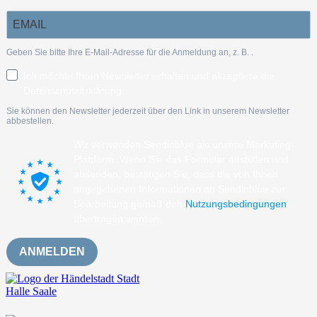
Geben Sie bitte Ihre E-Mail-Adresse für die Anmeldung an, z. B.
.
Ich möchte Ihren Newsletter erhalten und akzeptiere die
Datenschutzerklärung.
Sie können den Newsletter jederzeit über den Link in unserem Newsletter
abbestellen.
Wir verwenden Sendinblue als unsere Marketing-
Plattform. Wenn Sie das Formular ausfüllen und
absenden, bestätigen Sie, dass die von Ihnen
angegebenen Informationen an Sendinblue zur
Bearbeitung gemäß den
Nutzungsbedingungen
übertragen werden.
ANMELDEN