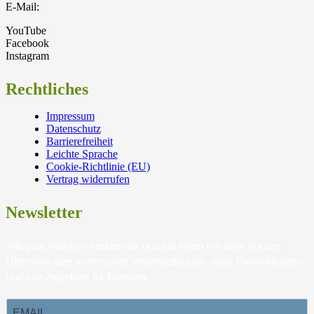
E-Mail:
YouTube
Facebook
Instagram
Rechtliches
Impressum
Datenschutz
Barrierefreiheit
Leichte Sprache
Cookie-Richtlinie (EU)
Vertrag widerrufen
Newsletter
Alle paar Wochen melden wir uns bei Ihnen mit einer kurzen
Übersicht über kommende Veranstaltungen, neue Entwicklungen
und tolle Angebote für Familien.