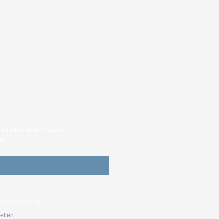
sicht über kommende
en.
hutzerklärung.
ellen.