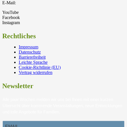
E-Mail:
YouTube
Facebook
Instagram
Rechtliches
Impressum
Datenschutz
Barrierefreiheit
Leichte Sprache
Cookie-Richtlinie (EU)
Vertrag widerrufen
Newsletter
Alle paar Wochen melden wir uns bei Ihnen mit einer kurzen
Übersicht über kommende Veranstaltungen, neue Entwicklungen
und tolle Angebote für Familien.