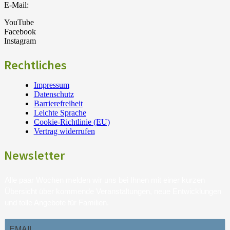
E-Mail:
YouTube
Facebook
Instagram
Rechtliches
Impressum
Datenschutz
Barrierefreiheit
Leichte Sprache
Cookie-Richtlinie (EU)
Vertrag widerrufen
Newsletter
Alle paar Wochen melden wir uns bei Ihnen mit einer kurzen
Übersicht über kommende Veranstaltungen, neue Entwicklungen
und tolle Angebote für Familien.