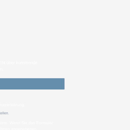
sicht über kommende
en.
hutzerklärung.
ellen.
tform. Wenn Sie das Formular
n Ihnen angegebenen