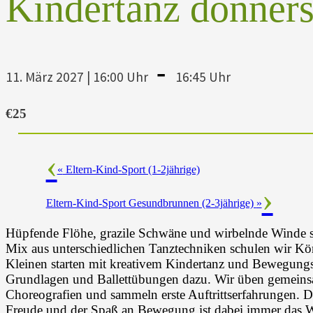
Kindertanz donners
-
11. März 2027 | 16:00 Uhr
16:45 Uhr
€25
«
Eltern-Kind-Sport (1-2jährige)
Eltern-Kind-Sport Gesundbrunnen (2-3jährige)
»
Hüpfende Flöhe, grazile Schwäne und wirbelnde Winde si
Mix aus unterschiedlichen Tanztechniken schulen wir K
Kleinen starten mit kreativem Kindertanz und Bewegungs
Grundlagen und Ballettübungen dazu. Wir üben gemeinsam
Choreografien und sammeln erste Auftrittserfahrungen. D
Freude und der Spaß an Bewegung ist dabei immer das W