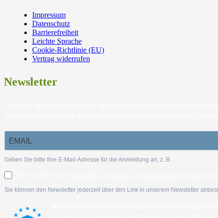
Impressum
Datenschutz
Barrierefreiheit
Leichte Sprache
Cookie-Richtlinie (EU)
Vertrag widerrufen
Newsletter
Alle paar Wochen melden wir uns bei Ihnen mit einer kurzen Über
Veranstaltungen, neue Entwicklungen und tolle Angebote für Famili
Geben Sie bitte Ihre E-Mail-Adresse für die Anmeldung an, z. B.
.
Ich möchte Ihren Newsletter erhalten und akzeptiere die Datensc
Sie können den Newsletter jederzeit über den Link in unserem Newsletter abbest
Wir verwenden Sendinblue als unsere Marketing-Plat
ausfüllen und absenden, bestätigen Sie, dass die vo