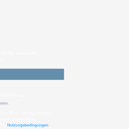
sicht über kommende
en.
hutzerklärung.
ellen.
tform. Wenn Sie das Formular
n Ihnen angegebenen
 den
Nutzungsbedingungen