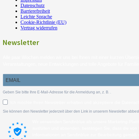
Datenschutz
Barrierefreiheit
Leichte Sprache
Cookie-Richtlinie (EU)
Vertrag widerrufen
Newsletter
Alle paar Wochen melden wir uns bei Ihnen mit einer kurzen Über
Veranstaltungen, neue Entwicklungen und tolle Angebote für Famili
Geben Sie bitte Ihre E-Mail-Adresse für die Anmeldung an, z. B.
.
Ich möchte Ihren Newsletter erhalten und akzeptiere die Datensc
Sie können den Newsletter jederzeit über den Link in unserem Newsletter abbest
Wir verwenden Sendinblue als unsere Marketing-Plat
ausfüllen und absenden, bestätigen Sie, dass die vo
Informationen an Sendinblue zur Bearbeitung gemäß