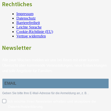
Rechtliches
Impressum
Datenschutz
Barrierefreiheit
Leichte Sprache
Cookie-Richtlinie (EU)
Vertrag widerrufen
Newsletter
Alle paar Wochen melden wir uns bei Ihnen mit einer kurzen
Übersicht über kommende Veranstaltungen, neue Entwicklungen
und tolle Angebote für Familien.
Geben Sie bitte Ihre E-Mail-Adresse für die Anmeldung an, z. B.
.
Ich möchte Ihren Newsletter erhalten und akzeptiere die
Datenschutzerklärung.