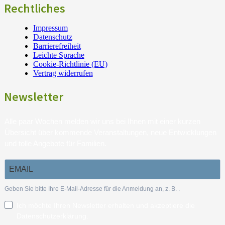
Rechtliches
Impressum
Datenschutz
Barrierefreiheit
Leichte Sprache
Cookie-Richtlinie (EU)
Vertrag widerrufen
Newsletter
Alle paar Wochen melden wir uns bei Ihnen mit einer kurzen
Übersicht über kommende Veranstaltungen, neue Entwicklungen
und tolle Angebote für Familien.
Geben Sie bitte Ihre E-Mail-Adresse für die Anmeldung an, z. B.
.
Ich möchte Ihren Newsletter erhalten und akzeptiere die
Datenschutzerklärung.