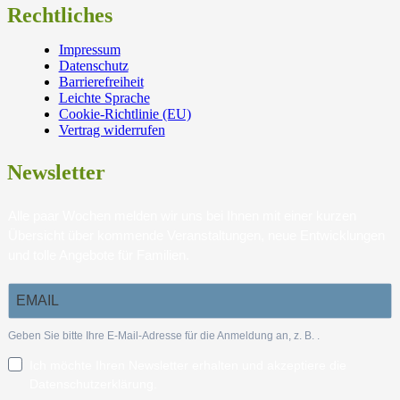
Rechtliches
Impressum
Datenschutz
Barrierefreiheit
Leichte Sprache
Cookie-Richtlinie (EU)
Vertrag widerrufen
Newsletter
Alle paar Wochen melden wir uns bei Ihnen mit einer kurzen
Übersicht über kommende Veranstaltungen, neue Entwicklungen
und tolle Angebote für Familien.
Geben Sie bitte Ihre E-Mail-Adresse für die Anmeldung an, z. B.
.
Ich möchte Ihren Newsletter erhalten und akzeptiere die
Datenschutzerklärung.