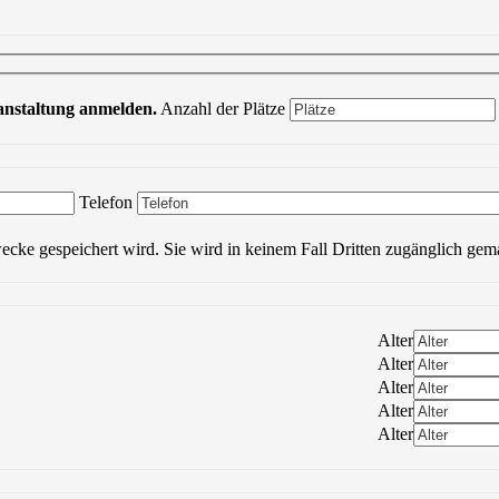
ranstaltung anmelden.
Anzahl der Plätze
Bitte lasse dieses Feld leer.
Telefon
wecke gespeichert wird. Sie wird in keinem Fall Dritten zugänglich gem
Alter
Alter
Alter
Alter
Alter