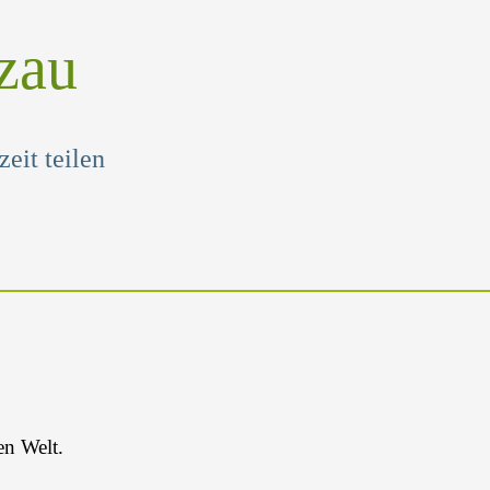
zau
eit teilen
en Welt.