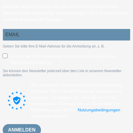
Alle paar Wochen melden wir uns bei Ihnen mit einer kurzen
Übersicht über kommende Veranstaltungen, neue Entwicklungen
und tolle Angebote für Familien.
Geben Sie bitte Ihre E-Mail-Adresse für die Anmeldung an, z. B.
.
Ich möchte Ihren Newsletter erhalten und akzeptiere die
Datenschutzerklärung.
Sie können den Newsletter jederzeit über den Link in unserem Newsletter
abbestellen.
Wir verwenden Sendinblue als unsere Marketing-
Plattform. Wenn Sie das Formular ausfüllen und
absenden, bestätigen Sie, dass die von Ihnen
angegebenen Informationen an Sendinblue zur
Bearbeitung gemäß den
Nutzungsbedingungen
übertragen werden.
ANMELDEN