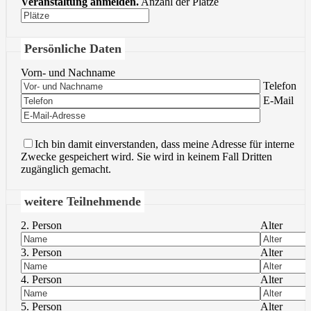
Veranstaltung anmelden.
Anzahl der Plätze
Persönliche Daten
Vorn- und Nachname
Bitte lasse 
Telefon
Bitte lasse 
E-Mail
Ich bin damit einverstanden, dass meine Adresse für interne
Zwecke gespeichert wird. Sie wird in keinem Fall Dritten
zugänglich gemacht.
weitere Teilnehmende
2. Person
Alter
3. Person
Alter
4. Person
Alter
5. Person
Alter