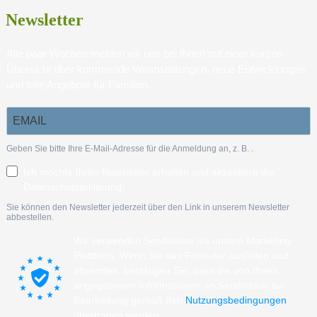
Newsletter
Alle paar Wochen melden wir uns bei Ihnen mit einer kurzen
Übersicht über kommende Veranstaltungen, neue Entwicklungen
und tolle Angebote für Familien.
Geben Sie bitte Ihre E-Mail-Adresse für die Anmeldung an, z. B.
.
Ich möchte Ihren Newsletter erhalten und akzeptiere die
Datenschutzerklärung.
Sie können den Newsletter jederzeit über den Link in unserem Newsletter
abbestellen.
Wir verwenden Sendinblue als unsere Marketing-
Plattform. Wenn Sie das Formular ausfüllen und
absenden, bestätigen Sie, dass die von Ihnen
angegebenen Informationen an Sendinblue zur
Bearbeitung gemäß den
Nutzungsbedingungen
übertragen werden.