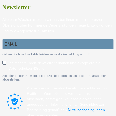
Newsletter
Alle paar Wochen melden wir uns bei Ihnen mit einer kurzen
Übersicht über kommende Veranstaltungen, neue Entwicklungen
und tolle Angebote für Familien.
Geben Sie bitte Ihre E-Mail-Adresse für die Anmeldung an, z. B.
.
Ich möchte Ihren Newsletter erhalten und akzeptiere die
Datenschutzerklärung.
Sie können den Newsletter jederzeit über den Link in unserem Newsletter
abbestellen.
Wir verwenden Sendinblue als unsere Marketing-
Plattform. Wenn Sie das Formular ausfüllen und
absenden, bestätigen Sie, dass die von Ihnen
angegebenen Informationen an Sendinblue zur
Bearbeitung gemäß den
Nutzungsbedingungen
übertragen werden.