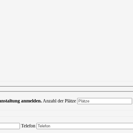
ranstaltung anmelden.
Anzahl der Plätze
Bitte lasse dieses Feld leer.
Telefon