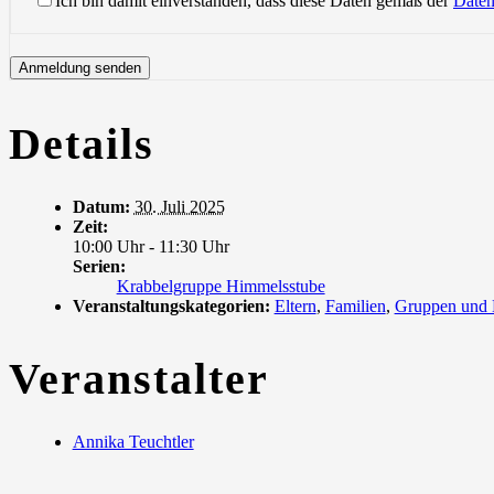
Ich bin damit einverstanden, dass diese Daten gemäß der
Daten
Details
Datum:
30. Juli 2025
Zeit:
10:00 Uhr - 11:30 Uhr
Serien:
Krabbelgruppe Himmelsstube
Veranstaltungskategorien:
Eltern
,
Familien
,
Gruppen und
Veranstalter
Annika Teuchtler