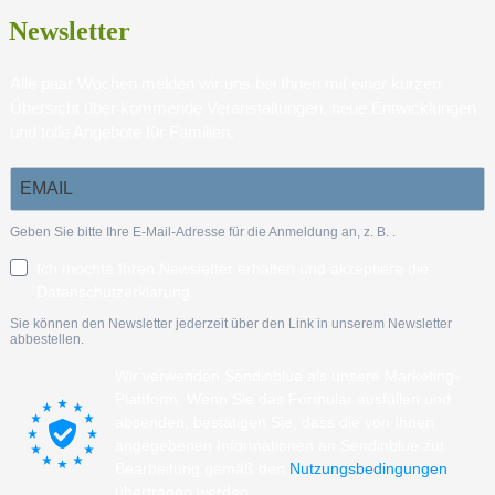
Newsletter
Alle paar Wochen melden wir uns bei Ihnen mit einer kurzen
Übersicht über kommende Veranstaltungen, neue Entwicklungen
und tolle Angebote für Familien.
Geben Sie bitte Ihre E-Mail-Adresse für die Anmeldung an, z. B.
.
Ich möchte Ihren Newsletter erhalten und akzeptiere die
Datenschutzerklärung.
Sie können den Newsletter jederzeit über den Link in unserem Newsletter
abbestellen.
Wir verwenden Sendinblue als unsere Marketing-
Plattform. Wenn Sie das Formular ausfüllen und
absenden, bestätigen Sie, dass die von Ihnen
angegebenen Informationen an Sendinblue zur
Bearbeitung gemäß den
Nutzungsbedingungen
übertragen werden.